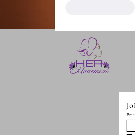
Joi
Emai