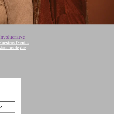
Involucrarse
Nuestros Eventos
Maneras de
dar
be