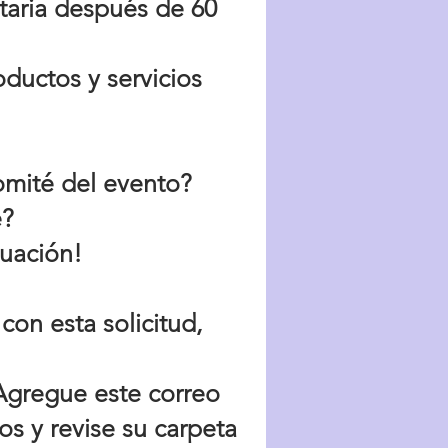
aria después de 60
ductos y servicios
omité del evento?
e?
nuación!
con esta solicitud,
¡Agregue este correo
tos y revise su carpeta