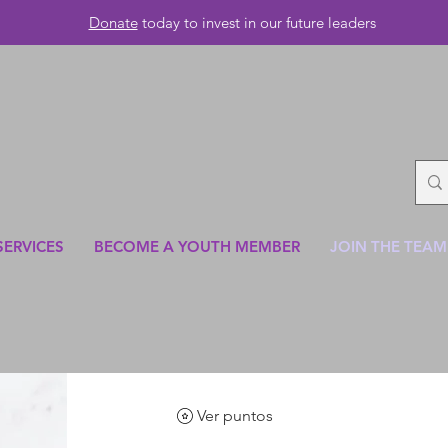
Donate
today to invest in our future leaders
SERVICES
BECOME A YOUTH MEMBER
JOIN THE TEAM
Ver puntos