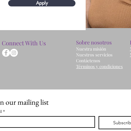
Apply
Connect With Us
Sobre nosotros
Nuestra misión
Nuestros servicios
Contáctenos
Términos y condiciones
n our mailing list
l
*
Subscri