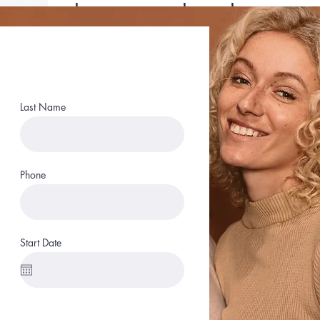
de correo no deseado para ver
relacionada con el estado de su 
incorporación!
Last Name
Phone
Start Date