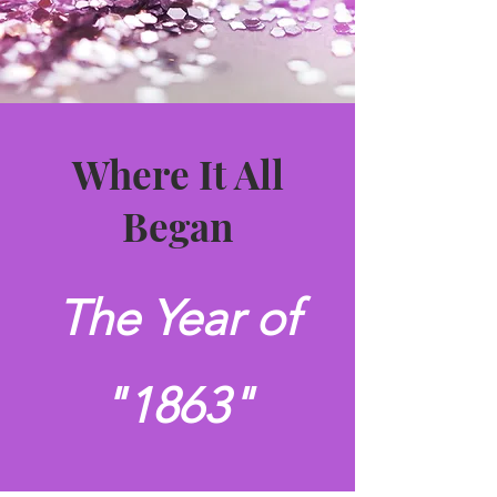
Where It All
Began
The Year of
"1863"